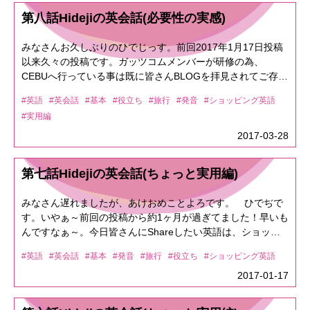
るのと同じレベルの直訳ですよねｗ。で、これは「冗談でし
です。例えばホテルを予約したい時は↓「I'd like to make a
て身につけましょう♪<<おさらい Part3>> 文章(会話)力も大
ょ？」って言う意味にもなるし「からかってるの？」って言
第八話Hidejiの英会話(必要性の実感)
reservation this hotel.」⇒「このホテルを予約をしたいんだ
事です。なんか大事な事が多いですよねぇ～。でも、コミュ
う意味にもなります。関西弁で言えば「おちょくっとん？」
が。」と言う意味。ここでホテルからは何人？いつ？とか
ニケーションツールなので どうでも良い事なんてありませ
にもなりますね。この様に、日本語に一番近いニュアンスは
みなさんお久しぶりのひでじっす。前回2017年1月17日投稿
色々聞かれるので話の流れはつかめますよねぇ。<<「予約」
ん。仕事でもそうですよね？ 例えば(ちょっと有名です
何か？と言う事になり、そう考えると答えが出てこなくなり
以来久々の投稿です。ガッツコムメンバーが研修の為、
のテッパンフレーズをスマートに！>>先程ホテルから何人？
が・・・) 「I stopped smoking.」⇒タバコをやめた(禁煙
ます。なので、まとめて覚えちゃいましょうね。<<ニュアン
CEBUへ行っている事は既に皆さんBLOGを拝見されてご存知
いつ？とか色々聞かれると言いましたが、先に言っちゃう方
した) 「I stopped to smoke.」⇒タバコを吸う為にとまっ
ス Part3>>こちらもよく耳にするフレーズですが「I don't
かと思います。実は、このCEBUに行く前に前回言ってた和
法もあります。ホテルならこれで良いけど、今回の温泉での
た(立ちどまった)。 上記でお分かりになる様に、少しの違
#英語
#英会話
#基本
#役立ち
#旅行
#発音
#ショッピング英語
know」⇒「知らん」って意味ですね。でも、この「I don't
製英語編について書こうか、どうしようか悩んでいました。
予約の時は人数とかいつ行くかとか先に言っちゃった方がス
いが大違いって事で勘違いされる事もあります。 なので、
#実用編
know」は英語のニュアンスとして「全く知らない(知る気も
と言うのも人って痛い目見ないと必死にならんので、まぁ、
マートですよねぇ～。「I'd like to make a reservation for four
文章力も会話力も大事です。言い間違ったり、伝え間違った
無い)」って意味なので実際は「I have no idea」⇒「わかん
先ずは経験して来て下さいって感じで第8回を保留していまし
2017-03-28
for tomorrow at 1pm.」⇒「明日の午後1時に4人予約したいん
りと言う事になっちゃいますので(笑)<<おさらい Part4>>
ねぇな」となります。(まぁ、どっちでもいいですけど。)
た。CEBUは比較的日本人観光客や留学生が多い土地なの
だが」って感じですね。電話をかけてる先が温泉(hot-spring)
和製英語なるものをShareしましたが、間違って覚えた英語
で、「わからん」と言えば「I can't understand」になる訳で
で、ある程度の和製英語も通じる可能性がありますが、英語
なので、わざわざ言う必要ありません。人数の時は「for＋人
がたくさんあると思います。 コンセントやクーラー、サラ
第七話Hidejiの英会話(ちょっと実用編)
ｗｗｗｗまぁ、この様にニュアンスでどう言う言い方になる
はコミュニケーションツールなので間違って伝わると大変な
数」、明日とかの場合は「for tomorrow」とか「for day after
リーマンやフライドポテトなどなど。まだまだ、ありますが
か変化するわけなのですわｗｗｗ※なのでどのニュアンスが
事になるので正しく覚えておきましょうねぇ～。と言う事
tomorrow (明後日)」です。時間を指定する場合は「at＋時
こう言った その国でしか通じない様な「お手製英語」を正
みなさん遅れましたが、あけおめことよろです。 ひでぢで
一番近いか？ってことです。では問題「知るわけねぇじゃ
で、和製英語を題材にする予定でしたが、今回CEBU研修
間」とします。※明日と言ったら、相手も「明日の何時？」
しく学ぶ、見直す事も非常に大事です。<<最後に>> 恐らく
す。いやぁ～前回の投稿から約1ヶ月が過ぎてました！早いも
ん」って、どう言うでしょうか？「知っている」⇒「know」
BLOGからこんな時どう言えばいい？ってのも含めて紹介し
となるので「for tomorrow at 1pm」が1フレーズ。 明日と
皆さん「英語を身に着ける為の近道」があると思って探して
んですなぁ～。今日皆さんにShareしたい英語は、ショッピ
ですが「知る訳が無い」なので否定文を思い浮かべていませ
ていきますぅ～。<<2017/3/25 セブ島初日 BLOGより
言うだけで時間が決まっていなければ「for tomorrow」では
る方もいると思います。 実際は近道があります。なぜな
ングなどでも使える英会話です。皆さんが海外に行っても日
んか？実は答えは「Why should I know」です。直訳すると
(Sasuke)>>1.「おしゃれなフロントでチェックイン！」1.
無く「tomorrow」で終わってもOKです。 日付を指定する
#英語
#英会話
#基本
#発音
#旅行
#役立ち
#ショッピング英語
ら、それを知ってる人達がネットやSNSや本などでShareし
本に居てもやる事は食べる事、買う事ですよね。先ずはこの
「なぜ私が知るべきなの？」と言う意味になりますが、要は
「We checked-in at stylish reception of hotel!」BLOGでは日
場合は「on＋日付」になりますので、ご注意を。<<電話が終
てくれています。 先人たちが行った苦労を「素直に」受け
辺を抑えておきましょぉ～。<<ショッピング編 Part1>>皆さ
2017-01-17
「自分が知るはずないでしょ？」って事で「知るわけねぇじ
本語なので問題無いですが、前回もBLOGで書いた様に「フ
わる時に「ありがとう！」を言ってあげよう>>予約が完了し
止めて、それを信じてやる事が絶対に近道です。 勘違いさ
んがショッピングでお店に入って、先ず店員さんに聞かれる
ゃん」になるわけです。<<最後に>>まぁ、あまり多く言って
ロント」は「reception」ですねぇ～。なので「Where is
たら相手が「Thanks.」とか言いますので、こっちはもう少
れている方が多いですが「近道」＝「苦労しない」ではあり
事ですはQ1「Hi, Can I help you?」＝「ハィ, ケナイヘルプ
も覚えれないので今回はこの辺にしておきますが、今後はこ
front?」と言ったらホテルの玄関に連れて行かれますよぉ