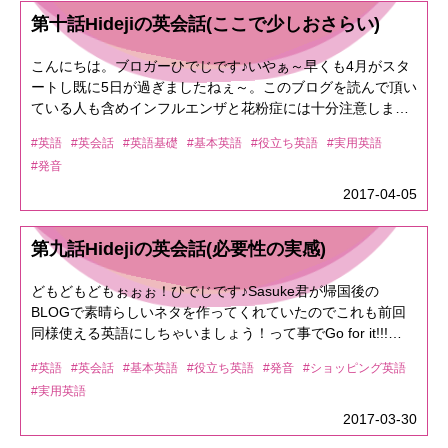
必ずしも「英語＝日本語」にはならないって事です。では、
第十話Hidejiの英会話(ここで少しおさらい)
どう言う事か見ていきましょう。<<ニュアンス Part1>>ま
ず、最初に言っておきますが「どのニュアンスが一番それに
こんにちは。ブロガーひでじです♪いやぁ～早くも4月がスタ
近いか？」って事です。例えば先日Shareした「It was good
ートし既に5日が過ぎましたねぇ～。このブログを読んで頂い
to ～」⇒「～しててよかった」と言う風にShareさせて頂き
ている人も含めインフルエンザと花粉症には十分注意しまし
ましたが日本人は英語を直訳する事しか教えてもらっていな
ょう。本日は早くも第十話と言う事で、今までのおさらいを
いので「It was good to take a mobile wi-fi.」⇒直訳すると
#英語
#英会話
#英語基礎
#基本英語
#役立ち英語
#実用英語
少ししたいと思います。あくまで英語や英会話だけでなく、
「それは、モバイルwi-fiを持ってくる事が良かった」となり
#発音
普段の生活や仕事、教育やコミュニケーションなどでも言え
これでは覚えれないし、使えないですよね？なので、これを
る事なのでしっかり押さえておきましょう♪<<おさらい
2017-04-05
日本語的に言いかえると 「モバイルwi-fi持ってきた事が良
Part1>> 英語は発音が大事と言う事をShareしてきました。
かった」⇒「持って来ててよかった」となるわけです。【補
「T＋母音」や「ダブルT(TT)」、単語と単語が繋がって 発
足】(皆さんが嫌う所ですがｗ)実はこれ、「It ~ to ・・・」で
第九話Hidejiの英会話(必要性の実感)
音される「リエゾン」等々あります。 これは一朝一夕で身
「to」以下が主語になる構文です。(これ結構使えるので覚え
に着くモノでは無く、何度も何度も自分の口でアウトプット
ましょうね。)これについて「it」は「to take」を指している
どもどもどもぉぉぉ！ひでじです♪Sasuke君が帰国後の
する事が大事です。<<おさらい Part2>> 英語は語彙力も大
ので日本語的に言うと「To take a mobile wi-fi was good.」と
BLOGで素晴らしいネタを作ってくれていたのでこれも前回
事です。知ってる単語が多ければ多いほど会話の幅は広がり
なります。これでは英文法的に変なので「it」を使うわけで
同様使える英語にしちゃいましょう！って事でGo for it!!!
ます。 でも、その単語の意味を知ってても使えないと意味
す。★次回はこれを毛嫌いせずに使える様にShareしたいと
<<2017/3/29 セブ島3日目!!! BLOGより(Sasuke)>>Sasukeく
ないですよね？英語だけではありませんが使い方に よっ
思います★<<ニュアンス Part2>>それでは次に良く使いそう
#英語
#英会話
#基本英語
#役立ち英語
#発音
#ショッピング英語
んは(英語で)初めて電話予約したようですが、ちょっと戸惑
て、意味が変わったり、色んな使い方があります。 例えば
なフレーズで「Are you kidding?」⇒「冗談ですか？」
#実用英語
った様子でしたのでテッパンフレーズをShareしちゃいます♪
代表的な「have」「take」「get」などなど、中学英語で学ん
※kidding = 冗談となりますが直訳すると「あなたは冗談です
予約のテッパンフレーズ！「I would like to make a
2017-03-30
だ単語で日常英会話は可能ですが 使い方を知らなければ
か？」となる訳です。もうこれ「Are you rice?」って言って
reservation ～」⇒「～の予約をしたいんですがぁ」って感じ
「知らないも同然」なので、どんどんアウトプットして使っ