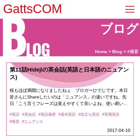
B
GattsCOM
ブログ
LOG
Home
Blog
#発音
第11話Hidejiの英会話(英語と日本語のニュアン
ス)
桜もほぼ満開になりましたねぇ ブロガーひでじです。本日
皆さんにShareしたいのは「ニュアンス」の違いですね。先
日「こう言うフレーズは覚えやすくて良いよね、使い易い」
って言われましたが、たまたま自分にはまっただけだと思い
#英語
#英会話
#英語基礎
#基本英語
#役立ち英語
#実用英語
ます。「はまった」と言うのは自分の言いたい事を英語にし
#発音
#ニュアンス
たらどうなるか？って事ですね。なので、皆さんも「こう言
う時、英語でなんて言うんだろう？」って思ったらすぐに調
2017-04-10
べましょう。で、本日Shareしたい「ニュアンス」ですが、