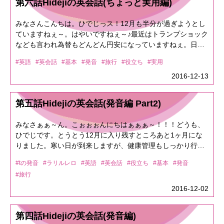
第六話Hidejiの英会話(ちょっと実用編)
し言ってやりましょう！「Thanks for your kindness.」⇒「親
ません。苦労はします。 近道と言ったのは短時間で効率よ
ユ？」⇒「いらっしゃいませ。何かお困りですか？」こんな
う言った時はどう言うんだろう？と言うのをどんどんShare
～。<<2017/3/25 海外研修 BLOGより(CEO)>>1.「Wi-Fi
切な対応ありがとうね」みたいな感じです。「Thanks. Have
く苦労するって事です。 私も未だに英会話を週に1回～2回
事を耳にする事が多いと思います。回答としてはA1-1「Hi,
していきます。(まぁ、使わないと覚えれませんがね。)ボク
が………遅い、切れる……使い物にならない。」1.「We can
a good day.」⇒「ありがとう。(君に)良い一日を」みたいな
みなさんこんちは。ひでじっス！12月も半分が過ぎようとし
程度続けています。相手は外国人なのでもちろん日本語の表
No problem.」＝「ハィ, ノープロブレム」⇒「いや、大丈夫
は結構「あ？こう言う時どう言うんだろう」って考えて、先
use wi-fi, but it is very bad condition and often disconected. It
感じです。などなど。<<最後に>>今回Sasuke君もBLOGで書
ていますねぇ～。はやいですねぇ～♪最近はトランプショック
現なんて無く 「あれ？こう言う時はどう言うんだろう？」
だよ。」A1-2「Hi, Could you tell me, ＝「クッヂュゥテル
ずは自分で英語にします。その後でネットなどで調べたりし
is useless!!」2.「モバイルWi-Fiレンタルしててよかった〜」
いていた様に「英語だからと言って尻込みするのではなく、
なども言われ為替もどんどん円安になっていますねぇ。日本
なんて言う事、多々あります。もちろん、その都度調べま
ミ」⇒「ちょっと聞きたいんだけど」 What is your
て「へぇ、こう言う言い方もあるのかぁ～」と覚えます。外
2.「It was good to take a mobile wi-fi (for rental).」※It was
一歩踏み出し挑戦することが大切だ」まさにその通りです！
にとってはうれしいが海外へ旅行される方にはいささかショ
す。 調べたら答えが直ぐ出ます。で、そこで「あぁ～なる
recommended souvenir.」＝「ワリジュァレコメン(デッド)/
国人と話す機会がないから話せないとかアウトプットが出来
good to ＋動詞の原形 で「～しててよかったわぁ」って意
#英語
#英会話
#基本
#発音
#旅行
#役立ち
#実用
何度も言いますが「英語はコミュツール」なので伝えようと
ックでしょう。年末年始に海外旅行を入れている芸能人も多
ほどね。わかった」で終わるから身につかないのです。
スーベニャー」⇒「おすすめのお土産は何？」こんな感じで
ないとかでは無く、こう言うやり方もあるって事です。ま
味です。 今回はTakeを使ったので「持って行っててよかっ
する事が大事。間違っていようが何だろうが「一歩踏み出す
いですが、今日は簡単な英会話をShareをしたいと思いま
2016-12-13
「おさらい」の中でも言いましたがアウトプットして自分の
ショッピングで店員さんのおすすめを聞くのも良いかもで
ぁ、仕事でもなんでも一緒ですよねｗｗｗ。要はイメトレで
たわぁ」って感じですね。又は、「I glad that I took a moblie
勇気」が大事です。これは今後の仕事でも活きてくるので
す。簡単な英会話をShareする前に覚えていてほしいのは
モノになるまで練習(苦労)する事は避けれません。 留学し
す。因みに、この「What is your recommended ～」は「～
す。それではKeep it up!!! see you next time♪
wi-fi (for rental).」でも同じ意味です。<<2017/3/25 海外研修
は!?今回のBLOGでは「予約の仕方」について書きました
「言語は予測されている」と言う事です。皆さんも経験があ
てたから、語学研修行ったから、TOEICで満点とれるからと
のおすすめは何？」って事で食事の時にも使えます。例えば
第五話Hidejiの英会話(発音編 Part2)
2日目 BLOGより(CEO)>>1.「ほんとに、透明度ヤバイで
が、以前にも似たようなネタを「第六話」でShareしている
ると思いますが「この単語は聞き取れたけど、他の単語
言って英語が話せる訳ではありません。 私からお伝え出来
Fast FoodのSubwayとか行けばorderとかdecidedって単語が
す！！」1.「It is really soooooooooooo cleary so bad!!」
ので、そちらも参考にして下さい。それでは、See you next
が・・・」なんて事ありますよね。それは日本語も同じで要
る事は何でもそうですが 「人生楽ありゃ苦もあるさ」と
出たらオーダーは？とか決まりました？と言う事を聞かれて
みなさぁぁ～ん。こぉぉぉんにちはぁぁぁ～！！！どうも、
※「so bad」は直訳すると「とても悪い」ですが日本語の
time. bye :D
は慣れとフレーズを知っているかどうかだけです。ボクも(人
言いますが「楽しかしない人は、残った人生苦労しかありま
いるので「What is your recommended menus?」と聞けばお
ひでじです。とうとう12月に入り残すところあと1ヶ月にな
「ヤバイんだけどぉ～」的な表現でも使います。
に依りますが)酷い時は3～5割程度しか聞き取れないが、勝手
せん。」 サボったらサボった分、あとで苦労したり痛い目
すすめのメニューは何？事で使えます。<<ショッピング編
りました。寒い日が到来しますが、健康管理もしっかり行い
<<2017/3/25 セブ島2日目 BLOGより(Sasuke)>>1.「5000ペ
に予測して話をしている時もあります。<<レストラン編
にあったりします。 かしこい人は学生の間にしっかりこれ
Part2>>皆さんがショッピングでお店に入って、ちょっと聞き
今年一年を笑顔で乗り切りましょ！！ってことで、第五話は
ソが1万ペソになりました！」1.「I won 5,000peso from
Part1>>レストランに入ると必ず何を聞かれますか？その通り
をやって来たんでしょうね。なので私はめちゃくちゃ苦労し
#tの発音
#ラリルレロ
#英語
#英会話
#役立ち
#基本
#発音
なれないなぁ～と思うのがQ2「Hi, What are you looking
「発音編 Part2」です。今日は「T＋母音」「TT(ダブルT)」
gambling!」※これが日本と英語の違いですが、日本語だとA
「人数」と「予約があるか否か」ですよね。なのでスタッフ
ました。 「知ってて損する事は無い」ですが「知らない事
for?」＝「ハィ, ワラァユルッキンフォー？」⇒「何かお探
#旅行
の発音についてShareしていきます。前回「Let it be」を「レ
がBに変化したとか、2倍になったとか言いますが英語は 要
が最初に聞くのはQ1「How many guys?」＝「ハゥメニガィ
で損する事はある」って事です。 今後もより一層、短時間
し？」こんな事を耳にした時の回答としてはA2-1「Hi, I'm
リビー」と発音するって事をShareしましたが、まさにこれ
するに「いくら勝った」かを言えば良いので、これでOKで
2016-12-02
ズ？」 ⇒ 「何人ですか？」A1「three」＝「スリー」 ⇒ 「3
で効率よく苦労が出来る様にBLOGでShareしていきますので
just looking.」＝「アィムジャス(ト)ルッキン」⇒「見てるだ
です。<<T＋母音 ＝ ラリルレロに変化する。>>これはアメリ
す。<<2017/3/26 セブといえば BLOGより(コテやん)>>1.
人だよ」(thの発音が少し難しいですが練習しましょ
応援宜しく お願い致します。 それではSee you. Bye :D ♪
けだよぉ～ん。」A2-2「Hi, I'm looking for souvenir.」＝「ア
カ英語の場合なんですが、殆どの方がこの経験で英語が聞き
「スキューバダイビング」1.「scuba diving.」なぜこれを選
う。)Q2「Do you have a reservation?」＝「ドゥユハヴァ／
第四話Hidejiの英会話(発音編)
ィムルッキンフォー/スーメニャー」⇒「お土産を探してるん
取れていないのでしっかりと押えておきましょう！例えば以
択したのか？と言うと「scuba diving」はボンベを背負って
ゥリザヴェィション？」 ⇒ 「予約してますか？」A2「No,