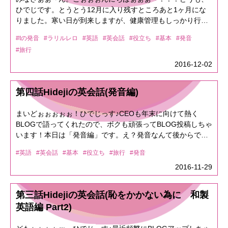
は慣れとフレーズを知っているかどうかだけです。ボクも(人
いるので「What is your recommended menus?」と聞けばお
ひでじです。とうとう12月に入り残すところあと1ヶ月にな
「ヤバイんだけどぉ～」的な表現でも使います。
に依りますが)酷い時は3～5割程度しか聞き取れないが、勝手
すすめのメニューは何？事で使えます。<<ショッピング編
りました。寒い日が到来しますが、健康管理もしっかり行い
<<2017/3/25 セブ島2日目 BLOGより(Sasuke)>>1.「5000ペ
に予測して話をしている時もあります。<<レストラン編
Part2>>皆さんがショッピングでお店に入って、ちょっと聞き
今年一年を笑顔で乗り切りましょ！！ってことで、第五話は
ソが1万ペソになりました！」1.「I won 5,000peso from
Part1>>レストランに入ると必ず何を聞かれますか？その通り
#tの発音
#ラリルレロ
#英語
#英会話
#役立ち
#基本
#発音
なれないなぁ～と思うのがQ2「Hi, What are you looking
「発音編 Part2」です。今日は「T＋母音」「TT(ダブルT)」
gambling!」※これが日本と英語の違いですが、日本語だとA
「人数」と「予約があるか否か」ですよね。なのでスタッフ
for?」＝「ハィ, ワラァユルッキンフォー？」⇒「何かお探
#旅行
の発音についてShareしていきます。前回「Let it be」を「レ
がBに変化したとか、2倍になったとか言いますが英語は 要
が最初に聞くのはQ1「How many guys?」＝「ハゥメニガィ
し？」こんな事を耳にした時の回答としてはA2-1「Hi, I'm
リビー」と発音するって事をShareしましたが、まさにこれ
するに「いくら勝った」かを言えば良いので、これでOKで
2016-12-02
ズ？」 ⇒ 「何人ですか？」A1「three」＝「スリー」 ⇒ 「3
just looking.」＝「アィムジャス(ト)ルッキン」⇒「見てるだ
です。<<T＋母音 ＝ ラリルレロに変化する。>>これはアメリ
す。<<2017/3/26 セブといえば BLOGより(コテやん)>>1.
人だよ」(thの発音が少し難しいですが練習しましょ
けだよぉ～ん。」A2-2「Hi, I'm looking for souvenir.」＝「ア
カ英語の場合なんですが、殆どの方がこの経験で英語が聞き
「スキューバダイビング」1.「scuba diving.」なぜこれを選
う。)Q2「Do you have a reservation?」＝「ドゥユハヴァ／
第四話Hidejiの英会話(発音編)
ィムルッキンフォー/スーメニャー」⇒「お土産を探してるん
取れていないのでしっかりと押えておきましょう！例えば以
択したのか？と言うと「scuba diving」はボンベを背負って
ゥリザヴェィション？」 ⇒ 「予約してますか？」A2「No,
だ」※「look for」はidiomで「探す」と言う意味です。ここ
下のイディオム(慣用句)がありますが、恐らく皆さんは聞い
海深くまで潜るスポーツなのです。そうでない場合は
We don't have a reservation.」＝「ノー／ウィドンハヴァ／
まいどぉぉぉぉぉ！ひでじっす♪CEOも年末に向けて熱く
で「探す」と言う単語は皆さん「search」を思い浮かべるか
た事があると思います。「get out」 「get up」
「Snorkeling」と言います。まぁ、ご存知のあれです。2.
ゥリザヴァイション」 ⇒ 「してないよ」※Weを使ったのは
BLOGで語ってくれたので、ボクも頑張ってBLOG投稿しちゃ
もしれませんが正しくは「look for」です。「search」は場所
「check it out」 「let it go」「a lot of」etc...「ゲラウ
「スキューバーダイビングやりましたぁ～」2.「We did
最初の数が3人だからWeとなります。まぁ、こんな感じで
います！本日は「発音編」です。え？発音なんて後からでい
を探す時に使います。「look for」は(見えている)モノを探す
(ト)」「ゲラッ(プ)」「チェキラ(ゥト)」「レリゴ」 「アロロ
scuba diving.」<<和製英語編>>今回はCEBUと言う事もあっ
す。<<レストラン編 Part2>>もし、一人が遅れ来たりする事
いでしょ～単語とか文法とかそう言うのが大事なのでは？と
時に使います。ちょっとここで脱線しますが、Look forは他
ブ」この様にTの発音の後に母音(a/i/u/e/o)が来ると発音は
て、CEBUの常夏の島で良く使いそうな和製英語をどうぞ！1.
もありますよね？そぅいう時は・・・Q3「How many?
#英語
#英会話
#基本
#役立ち
#旅行
#発音
思ったそこのあなた！実はボクも「発音なんて後でいいでし
にも使えます。例えばA「What are you looking for?」⇒「何
「ラリルレロ」に変化します。では「a lot of」を使った例
ビニール袋 ⇒ plastic bag2.ビーチサンダル ⇒ flip flop3.ペッ
Two?」＝「ハゥメニ？トゥ？」 ⇒ 「2人ですか？」A3「No,
ょぉ～(はなほじぃ～)」的な発言をしていました。しかし、
2016-11-29
探してるん？」B「I'm looking for my cell phone」⇒「携帯探
文・I have a lot of money. ⇒ 「アィ / ハヴァ / ロロ(ブ) / マニ
トボトル ⇒ plastic bottle4.～売り場 ⇒ ～section ※日本語で
Table for three. One person join us later.」＝「ノー／テイボ
敢えて言います「言語(英語含む)はコミュニケーションツー
してるねん。」みたいな感じでも使えます。<<ショッピング
ー」です。<<TT(ダブルT) ＝ ラ(ダ)リルレロ(ド)>>これもア
は～コーナーとか～エリアとか言っちゃいますね。5.レジ ⇒
ーフォースリー／ワンパーソン／ジョイナスレイラー」
ル」です。発音が如何に大事か！皆さんが遠回りしない為に
編 Part3>>旅行に行けばある程度お店も絞って入りますよ
メリカ英語の場合なんですが、ダブルTもラリルレロに変化
cashierそれでは、次回のネタ考えておきます～。See you
第三話Hidejiの英会話(恥をかかない為に 和製
⇒「3人席で。一人遅れてきまぁ～す」この様に最初に見た人
も、ここでしっかりとその事を覚えておいてくださいネ。前
ね。雑誌などで掲載されている商品をお店の店員に聞く事も
しちゃいます。これも基本中の基本なので押えておきましょ
next time! Bye :D
数で聞かれる事もあるので「違うよ」って事と「遅れて一人
英語編 Part2)
回(第一話)ボクがShareした長文の意味がわからなかった人も
あると思いますが、その場合はA3「Hi, Can you help me, I'm
う！「Pretty」 「Better」 「Gotten」「Little」etc...「プリ
合流する」事を伝えましょう。混んでる店とかだと
いると思いますが、単語一つ一つの意味が分からなかったと
looking for this」＝「ハィ, ケニュヘルプミ/ アィムルッキン
リー」「ベダー」「ガルン」「リル(ル)」Betterは「ベラー」
「Why？」ってなっちゃうんでネ。<<レストラン編 Part3>>