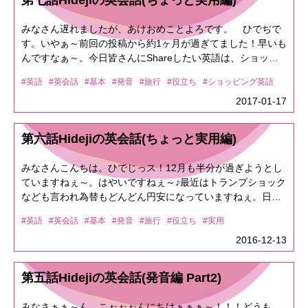
第七話Hidejiの英会話(ちょっと実用編)
はコミュニケーションツールなので間違って伝わると大変な
事になるので正しく覚えておきましょうねぇ～。と言う事
みなさん遅れましたが、あけおめことよろです。 ひでぢで
で、和製英語を題材にする予定でしたが、今回CEBU研修
す。いやぁ～前回の投稿から約1ヶ月が過ぎてました！早いも
BLOGからこんな時どう言えばいい？ってのも含めて紹介し
んですなぁ～。今日皆さんにShareしたい英語は、ショッピ
ていきますぅ～。<<2017/3/25 セブ島初日 BLOGより
ングなどでも使える英会話です。皆さんが海外に行っても日
(Sasuke)>>1.「おしゃれなフロントでチェックイン！」1.
#英語
#英会話
#基本
#発音
#旅行
#役立ち
#ショッピング英語
本に居てもやる事は食べる事、買う事ですよね。先ずはこの
「We checked-in at stylish reception of hotel!」BLOGでは日
辺を抑えておきましょぉ～。<<ショッピング編 Part1>>皆さ
2017-01-17
本語なので問題無いですが、前回もBLOGで書いた様に「フ
んがショッピングでお店に入って、先ず店員さんに聞かれる
ロント」は「reception」ですねぇ～。なので「Where is
事ですはQ1「Hi, Can I help you?」＝「ハィ, ケナイヘルプ
front?」と言ったらホテルの玄関に連れて行かれますよぉ
第六話Hidejiの英会話(ちょっと実用編)
ユ？」⇒「いらっしゃいませ。何かお困りですか？」こんな
～。<<2017/3/25 海外研修 BLOGより(CEO)>>1.「Wi-Fi
事を耳にする事が多いと思います。回答としてはA1-1「Hi,
が………遅い、切れる……使い物にならない。」1.「We can
みなさんこんちは。ひでじっス！12月も半分が過ぎようとし
No problem.」＝「ハィ, ノープロブレム」⇒「いや、大丈夫
use wi-fi, but it is very bad condition and often disconected. It
ていますねぇ～。はやいですねぇ～♪最近はトランプショック
だよ。」A1-2「Hi, Could you tell me, ＝「クッヂュゥテル
is useless!!」2.「モバイルWi-Fiレンタルしててよかった〜」
なども言われ為替もどんどん円安になっていますねぇ。日本
ミ」⇒「ちょっと聞きたいんだけど」 What is your
2.「It was good to take a mobile wi-fi (for rental).」※It was
にとってはうれしいが海外へ旅行される方にはいささかショ
recommended souvenir.」＝「ワリジュァレコメン(デッド)/
good to ＋動詞の原形 で「～しててよかったわぁ」って意
#英語
#英会話
#基本
#発音
#旅行
#役立ち
#実用
ックでしょう。年末年始に海外旅行を入れている芸能人も多
スーベニャー」⇒「おすすめのお土産は何？」こんな感じで
味です。 今回はTakeを使ったので「持って行っててよかっ
いですが、今日は簡単な英会話をShareをしたいと思いま
2016-12-13
ショッピングで店員さんのおすすめを聞くのも良いかもで
たわぁ」って感じですね。又は、「I glad that I took a moblie
す。簡単な英会話をShareする前に覚えていてほしいのは
す。因みに、この「What is your recommended ～」は「～
wi-fi (for rental).」でも同じ意味です。<<2017/3/25 海外研修
「言語は予測されている」と言う事です。皆さんも経験があ
のおすすめは何？」って事で食事の時にも使えます。例えば
第五話Hidejiの英会話(発音編 Part2)
2日目 BLOGより(CEO)>>1.「ほんとに、透明度ヤバイで
ると思いますが「この単語は聞き取れたけど、他の単語
Fast FoodのSubwayとか行けばorderとかdecidedって単語が
す！！」1.「It is really soooooooooooo cleary so bad!!」
が・・・」なんて事ありますよね。それは日本語も同じで要
出たらオーダーは？とか決まりました？と言う事を聞かれて
みなさぁぁ～ん。こぉぉぉんにちはぁぁぁ～！！！どうも、
※「so bad」は直訳すると「とても悪い」ですが日本語の