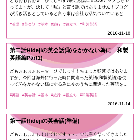
どもぉぉぉぉｗ ひでじっす♪最近頻繁にBLOGアップしちゃ
言う人は少ないと思います。<<第一話抜粋>>「Tokyo's
フォーディス」と言う様に雑誌の写真を指差し伝える事も可
でも「ベダー」でもどちらでもOKですが、「ベダー」の方が
いやいや、Part1、Part2はいらんで～。その先やってって人
ってますが、決して「暇」と言う訳ではありません！ブログ
commuter train and Subway system is one of the best
能。訳「あ、すみません。これ探してるんやけどぉ～」
良いですね。では「little」を使った例文・It is a little bit of a
はこのフレーズを覚えておきましょう。①「Do you mind if I
が活き活きとしていると言う事は会社も活気づいていると言
trainest systems in the world.」これの訳ですが「東京の通勤
(「Excuse me」でも良いかも。)また、お店を探す時も
pain. ⇒ 「イリサ / リルビ / ロバ / ペイン」です。 [訳：ちょ
smoke (here)?」＝「ドゥユマインディファイスモーク／ヒ
う事ｗ(と言う事にしましょう。本日も前回に引き続き旅行先
電車と地下鉄システムは世界中で最も良い電車システムの一
A4「Could you tell me, I'm looking for the shop ＝「クッヂュ
っと面倒だね。]今回は皆さんが聞き取れない「核心」に少し
#英語
#英会話
#基本
#旅行
#役立ち
#和製英語
ィ」 ⇒ 「ここでたばこすってもいい？」このフレーズは結構
や外国人と話す時に恥をかかない為に、知っておいた方が良
つだ。」です。Commuter train ＝ 通勤電車Subway ＝ 地下
テルミ/ アィムルッキンフォー/ダショップ」 Where is
迫ってShareしてみました。すこ～し、難しいかもしれませ
便利です「smoke」を変えるとどうにでも使えます。hereは
い和製英語をシェアしたいとおもいます～。①フライドポテ
2016-11-18
鉄one of the best trainest systems = 最も良い電車システムの
the shop?」＝「ウェァ/イズダショップ？」と言う様にこち
んが、学校で教えてもらった発音はウソです。カタカナ英語
あっても無くても良いです。例えば、おかずの最後の一切れ
ト (Fried potato) ⇔ フレンチフライス (French fries) もし、
一つ恐らく皆さんにこれを声を出して読んで下さいと言え
らも雑誌の写真を指差し伝えてみるか「the shop」をお店の
(カタカナ発音)を捨てて、ネイティブ発音に近づけていきま
食べてもいい？って時は「Do you mind if I eat (it)?」となり
あなたが旅先でファストフード店に入った時フライドポテト
ば、一つ一つ綺麗に単語を読んで頂けるでしょう。カタカナ
名前にしても もちろんOK。訳「あ、ちょっと教えて欲しい
しょう。最初に言っておきますが、これは「練習あるのみ」
第二話Hidejiの英会話(恥をかかない為に 和製
ます。①の直訳としては「私がここでたばこをすったら、あ
下さいって言っても通じません！ ×I'd like the fried
で書くと「トーキョーズ / コミュッター / トレイン / アンド /
ねんけど、この店探してるんよ。どこにあるん？」みたいな
です。音を聞き分けて通じる英会話を身につけましょう！
英語編Part1)
なたは気にしますか？」と言う感じですね。②「I'll have ~」
potato. ⇒ イモの丸揚げください。 ○I'd like the french
サブウェイ / システム / イズ / ワン / オブ / ザ / ベスト / ト
感じですね。本日のShareはこんな感じです。纏めとしては
「Could I get ～」＝「アイルハヴ ～」「クダイゲッ(ト)」で
fries. ⇒ フライドポテトください。 どぅ考えても、通じ
レインエスト / システムズ / イン / ザ / ワールド」しかし、ネ
「Could you～」は「～してくれますか？」って感じです。
どもぉぉぉぉぉ～ｗ ひでじっす！ちょっと頻繁ではありま
す。「I'll have ~」は「I will have ～」の略で「I'll have this
るでしょ！って思われるかも知れませんが、海外ではフライ
イティブはこの文章を恐らく4単語くらいの感じで読んぢゃい
「What are you looking for」は「何探してるん？」とか「何
すが、今回は海外に行った時に間違った英語(和製英語)を使
one.」とメニューを指さして言えば「んぢゃ、これで」と言
ドポテトと言わない ので、全く通じません。French friesも
ます。「トーキョーズ コミュラー トレイ ネン」「サブウェ
かお探しですか？」って事です。「What is your
って恥をかかない様にする為に今のうちに間違った英語を正
う意味になり「this one plz」よりもカジュアルと言うかネイ
しくは、Fish and chipsになりますので注意しましょう。②ホ
イ システミズ」「ワノブダ ベス(ト) トレイネス(ト) システム
recommended ~」「～のお勧めは何ですか？」それは次回は
しましょうって事で、以下をブログに書いちゃいます！(しっ
ティブに近い感じですね。「this one plz」は「(I'll have) this
テルのフロント (Front) ⇔ レセプション (Reception) 誰でも
(ス)」「イ ダ ワール(ド)」※カタカナで書くと良くないが、
ショッピングで間違わない為の和製英語に気を付けようをや
#英語
#英会話
#基本
#旅行
#役立ち
#和製英語
てるわ！って言うかもしれんが、知ってても見るがいい！)①
one plz」が省略されているだけで少し不親切な気がします。
海外へ旅行に行けばホテルに泊まりますが、フロントはどこ
とりあえず・・・こんな感じですね。自分は英語がわからね
りたいと思います。See you next time！！
クーラー (Cooler) ⇔ エアコン(Air-conditioner) もし、あな
2016-11-14
「I'll have」を付けると「これに決めた！」って感じで分かり
だ？と探してもどこにも書いてない なんて事なかったでし
ぇ！って理由が、ここではっきりわかったと思います。だっ
たがエアコンの事をクーラーと言ってたら間違いなので気を
やすいです。「Could I get ～」も「I'll have ～」とあまり変
ょうか？実は多くの看板では「Reception ⇒」の様に表示さ
て、全然思ってる発音と違うもんね！そりゃ～聞き取れねぇ
付けましょう！ ×Would you turn on the cooler? ⇒
わりませんが、少し丁寧な感じの言い方です。あくまで「丁
れます。 ×Excuse me, Where is the hotel front? ⇒ すみ
～ぜぇ～とっつぁ～んって感じでしょ。でも、皆さん以下の
第一話Hidejiの英会話(準備)
冷風機の電源を入れてもらえる？ ○Would you turn on the
寧な感じ」と言うだけで「丁寧」ではありません。まぁ、ど
ません、ホテルの正面玄関はどこですか？ ○Excuse me,
単語は無意識にどの様に読みますか？「Let it be」 ※ビート
air-conditioner? ⇒ エアコン(クーラー)つけてもらえる？ そ
っちが良い易いか？ってくらいです。③「I'd like to ～」＝
Where is the reception? ⇒ すみません、ホテルのフロン
ルズの代表的な歌ですね。これは「レット / イット / ビー」
どもぉぉぉぉぉ！ひでじですぅ～。少し寒くなってきました
ーなんです！Coolerって色んな意味がありますが要は「冷や
「アイドライクトゥー ～」です。これはマジで覚えておいた
トはどこですか？ もしフロントをレセプションと覚えれな
と読みましたか？それとも「レリビー」と読みましたか？こ