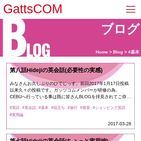
B
GattsCOM
ブログ
LOG
Home
Blog
#基本
第八話Hidejiの英会話(必要性の実感)
みなさんお久しぶりのひでじっす。前回2017年1月17日投稿
以来久々の投稿です。ガッツコムメンバーが研修の為、
CEBUへ行っている事は既に皆さんBLOGを拝見されてご存知
かと思います。実は、このCEBUに行く前に前回言ってた和
#英語
#英会話
#基本
#役立ち
#旅行
#発音
#ショッピング英語
製英語編について書こうか、どうしようか悩んでいました。
#実用編
と言うのも人って痛い目見ないと必死にならんので、まぁ、
先ずは経験して来て下さいって感じで第8回を保留していまし
2017-03-28
た。CEBUは比較的日本人観光客や留学生が多い土地なの
で、ある程度の和製英語も通じる可能性がありますが、英語