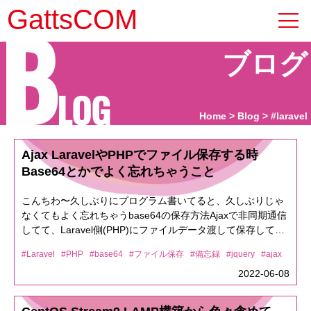
B
GattsCOM
ブログ
LOG
Home
Blog
#laravel
Ajax LaravelやPHPでファイル保存する時
Base64とかでよく忘れちゃうこと
こんちわ〜久しぶりにプログラム書いてると、久しぶりじゃ
なくてもよく忘れちゃうbase64の保存方法Ajaxで非同期通信
してて、Laravel側(PHP)にファイルデータ渡して保存してる
けど、保存したファイルが開けません問題Storage::put('ファ
#Laravel
#PHP
#base64
#ファイル保存
#備忘録
#jquery
#ajax
イル名', $data);// PHPプレーンに書くなら
file_put_contents('ファイル名', base64_decode($data));作っ
2022-06-08
たファイルをダウンロードして、見てみるとファイルは開け
ません！って怒られるあれれ？って思ってあ〜そうだった。