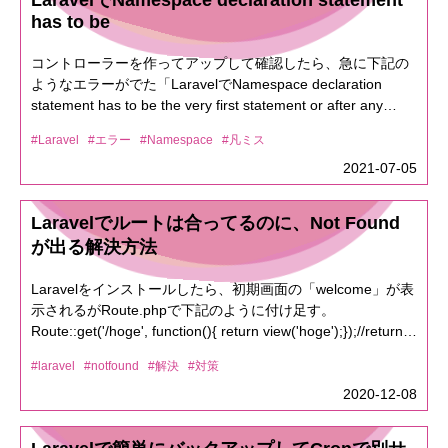
LaravelでNamespace declaration statement
ー（WSL2 利用）今回の記事では、サーバー知識なくてもと
9.noarch.rpm# Remiの追加dnf install
has to be
りあえず、この手順通りやれば構築できるよ！？って感じで
https://rpms.remirepo.net/enterprise/remi-release-9.rpmdnf
お伝えできたらと思います～！！まずは、Dockerがないと話
config-manager --set-enabled remisshでログインの際に、変
コントローラーを作ってアップして確認したら、急に下記の
しにならない！Dockerをインストールしましょう！（あ、
な文章出てくるのでcockpitは削除しておきましょう。## 不要
ようなエラーがでた「LaravelでNamespace declaration
Docker＝ドッカーって読むみたいです）Docker公式サイト公
なサービスの停止・削除# cockpitの削除dnf remove -y
statement has to be the very first statement or after any
式サイトを開いたら右上にある『Get Started』へ移動しまし
cockpit続けてFirewalldを起動させて、ポートを開放しましょ
declare call in the script」なんだこれ・・・・ってコードを
ょう！そしたら、こんな画面になります。左の『Docker
う## Firewallの設定# Firewallをスタートさせるsystemctl
#Laravel
#エラー
#Namespace
#凡ミス
見直しても治らないと、時間を食うのも嫌なので取りあええ
Desktop』からお使いのOSを選択しましょう！たぶん、デフ
start firewalld# 使わないサービスのポートを閉じる(cockpitと
ずグーグル先生に<?phpの前に何も書いたらダメよってエラ
2021-07-05
ォルトでお使いのOSが選ばれてると思います。画像左の
dhcpv6-client)firewall-cmd --remove-service=cockpit --
ーらしいです。1行目の改行を消すとちゃんと動きました。
『Download for Windows』って書いてる下向きになってるア
permanentfirewall-cmd --remove-service=dhcpv6-client --
イコンからOS選択できるのでそこから選んで見ましょう。
Laravelでルートは合ってるのに、Not Found
permanent# HTTP(80/tcp) と HTTPS(443/tcp) を許可してお
AppleのM1チップをお持ちの方は、Apple Chipを選択してく
が出る解決方法
きますfirewall-cmd --add-port=80/tcp --permanentfirewall-
ださい。macの方CPUの確認は『アップルマーク → このMac
cmd --add-port=443/tcp --permanentFirewalldを再起動し
について』を押すとわかりますよダウンロード完了したら、
て、設定が反映されているか確認しましょう# firewall 再起動
Laravelをインストールしたら、初期画面の「welcome」が表
インストールしてください。無事インストールが終わったら
firewall-cmd --reload# Firewallの確認firewall-cmd --list-all続
示されるがRoute.phpで下記のように付け足す。
アプリを起動しましょう。※ Windowsの方は、ここで再起動
けてApacheのインストールです！## Apacheインストール
Route::get('/hoge', function(){ return view('hoge');});//return
しろと言われます・・・（Windowsのこう言う所うざいっす
dnf -y install httpd-develdnf -y install mod_sslインストールさ
viewのhogeは「hoge.blade.php」を作ってるとする。この状
よね。右上あたりにクジラのアイコンが出てると思いま
#laravel
#notfound
#解決
#対策
れたか確認しましょう。# インストールされたかバージョン
態でURL「localhost/hoge」にアクセスしてもNot Foundと表
す！！クジラアイコンをクリックして画像部分が緑になって
確認httpd -vバージョンが表示されてればOKです！＼(^o^)自
示されている考えられる理由・.htaccess・httpd.confの設定■
2020-12-08
たら起動成功です。おめでとうございまーーーーーーー
動起動をONにしましょう！# Apacheを自動起動設定
.htaccessの設定。初期状態のLaravelルート/public/.htaccess
す！！！続いて、コンテナを作っていきましょう。（コンテ
systemctl enable httpd続いて、PHPをインストールしましょ
を見てみる。特に問題がない。■ httpd.confの設定<directory