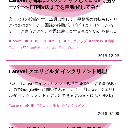
Laravelで簡単にバックアップしてCronで別サ
ナを作る準備をしましょう！）
う！ (8.0.13) 複数ライブラリもまとめてインストール# PHP
"/var/www/html"> AllowOverride None # Allow open
ーバーへFTP転送までを自動化してみた
のインストールdnf install php php-common php-opcache
access: Require all granted</directory>こいつだ！！！
php-cli php-gd php-curl php-mysqlnd php-devel php-fpm
AllowOverride None ↓AllowOverride Allへ変更してhttpd
久しぶりの投稿です。12月は忙しく、事務所の移転もしたり
php-mbstring php-pdo php-intl php-xml php-pear php-pecl-
再起動。無事に表示されました。原因はこれ以外にも、ある
とバタバタでした。回線の移動が、ビビりまくりでしたね
apcu php-soap php-zipインストールされたかバージョン確認
と思いますが私はこれで治りました〜もし、困っている方居
ぇ！！と言うことで、本題に戻しますｗ今までCronを使って
してみましょう！# バージョン確認 (表示されればOK)php -v
たらお問い合わせください。お問い合わせは画面右下にアイ
シェルなどを動かしてバックアップを取っていたのですが
表示されてればOKですよ！おめでとうございます続いては、
コンあるのでそこからどうぞ〜
#Laravel
#DB
#ソース
#コード
#バックアップ
#backup
#簡単
Laravelには凄く便利なバックアップ方法がありましたので、
MySQLのインストールです# MySQLのインストール (8.0)dnf
#cron
#FTP
#転送
#crontab
#zip
#spatie
そちらを共有したいと思います！！//SSHで下記実行(Laravel
-y install mysqldnf -y install mysql-serverインストールされて
のルートへ移動して実行してくださいね)composer require
2019-12-26
るかバージョンの確認# バージョン確認 (表示されれば
"spatie/laravel-backup:5.*"spatie/laravel-backup:5.* ← 5.*は
OK)mysqld --versionバージョンが表示されてればOKです。
Larave V5系ならこれ。Laravel 6系ならspatie/laravel-
MySQLも自動起動をONにしときましょう！# MySQLの自動
Laravel クエリビルダ インクリメント処理
backup:5.* → spatie/laravel-backupとしてください。実行し
起動設定systemctl enable --now mysqld初期状態では、root
たら、だらだら〜とインストールが始まってPackage
ユーザーがパスワードなしで MySQLに接続できるようにな
ふと、Laravelでインクリメント処理でUPDATEする事があっ
manifest generated successfully.って出たら完了です次に//同
っていますのでパスワードを設定しましょう！
たのでGoogle先生に聞いてみましょう。「Laravel クエリビ
じくSSHのLaravelルートで実行してください。php artisan
mysql_secure_installation --use-default#実行したら、パスワ
ルダ インクリメント」すぐ出てきますねぇ～ほんと便利な世
vendor:publish --
ードの入力を求められるのでパスワードを設定してください
の中です。DB::table('DB-TBL')->where('id', $id)-
provider="Spatie\Backup\BackupServiceProvider"とすると、
設定したパスワードで入れるか確認# MySQLへ接続できるか
#Laravel
#PHP
#クエリビルダ
#インクリメント
>increment('cnt');たったこれだけで、idと言うフィールドを
configディレクトリにbackup.phpが生成されます。こちら
確認とMySQLのツール『Sequel Pro』を使えるように設定変
検索して対象となる「cnt」ってフィールドのカウントをイン
2016-07-06
は、特に触らなくても問題ないです。一応実行だけしときま
更する。mysql -uroot -p# パスワード入力でmysqlに接続され
クリメントしてくれます。超簡単。Laravelダイスキ
す。このファイルはバックアップの場所とか色々設定ができ
ればOK！Sequel Proなどのツールを使っていると、接続でき
ます。ここまでしたら、一旦完了です！！すげー！簡単