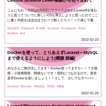
CentOS Stream9 LAMP構築から色々含めて
base64_decodeしてねぇや。Storage::put('ファイル名',
base64_decode($data));// PHPプレーンに書くなら
こんにちわ！今日は2月8日にリリースされたLaravel9を使お
file_put_contents('ファイル名', base64_decode($data));ダウ
うと思ってついでに新しいOSも導入しようと思ったのでここ
ンロードして・・・ファイルは開けまてん！！あれぇぇえ
に書く内容をほぼほぼコピペで動くだろう！って感じで書い
ぇ〜？ってなること良くあるある。送信したファイルについ
ていこうと思います〜本ブログでは、Composer、npm、
てる下の呪文を取り除くのよく忘れる。
#CentOS
#Stream9
#LAMP
#Laravel
#Composer
#npm
certbot(let's encrypt)なども含めてご紹介します。【構成】
data:application/pdf;base64,data:image/png;base64,ってこ
#certbot
#ssl
CentOS Stream9 (さくらVPS)Apache：2.4PHP：
とで、よく忘れるのはこのファイルの先頭についてる呪文を
2022-02-23
8.0MySQL：8.0Laravel：9.1Composer：2.2.6npm：
削除してからbase64_decodeして保存しないとダメってこと
8.3python：3.9 (Let's Encrypt Certbot用)今回やりたい
ですよね。ちゅーことで〜今回はPDFとして〜$str_rep =
Larave9は必須条件がPHP8以上でしたので、どうせならと思
'data:application/pdf;base64,';$data =
Dockerを使って、とりあえずLaravel～MySQL
いOSも最新の物にしようと考えました。さくらVPSのコンパ
base64_decode(str_replace($str_rep, '',
まで使えるようにしよう(構築 前編)
ネから、OSをCentOS Stream9を選択してサクッとインスー
$image_data));Storage::put($file_name.'.pdf', $data);ふぅ〜
ルします。インストールが終わったら、sshで接続します。こ
無事ダウンロードして開けました。まじで、久々に書いてた
みなさんご無沙汰してます！Docker使ってますか～！？大規
の時、OSを入れる際に注意書きでrootユーザーではなく
ら忘れること多いなぁ・・・・
模・小規模開発、関係ないです！節約につながるので、是非
centosってユーザーが自動で作られます。rootユーザーでは
是非Dockerを使いましょう！！そして、少しでもサーバー構
直接接続ができなくなります。(あとで設定で変更できます
築の知識をつけてもらえたらと思います。環境はMacです。
が、それは別のお話しで)あ、それからCentOS7などまで使わ
#Laravel
#Docker
#MySQL
#SSH
#構築
Windowsだと、すんなりインストールできる人とできない人
れてたyumコマンドが変更されてdnfとなっているので、そこ
が居るかもです。Windowsでつまずいた人は、ここらへん見
2022-01-25
も見慣れないと思いますが気にせず進めて行きましょう！#
るといいかも。Windows 10 + WSL 2 でDocker環境を構築す
EPELの追加dnf config-manager --set-enabled crbdnf install
る（Docker Desktop有料化対策）Windows docker起動エラ
https://dl.fedoraproject.org/pub/epel/epel-release-latest-