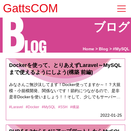
B
GattsCOM
ブログ
LOG
Home
Blog
#MySQL
Dockerを使って、とりあえずLaravel～MySQL
まで使えるようにしよう(構築 前編)
みなさんご無沙汰してます！Docker使ってますか～！？大規
模・小規模開発、関係ないです！節約につながるので、是非
是非Dockerを使いましょう！！そして、少しでもサーバー構
築の知識をつけてもらえたらと思います。環境はMacです。
#Laravel
#Docker
#MySQL
#SSH
#構築
Windowsだと、すんなりインストールできる人とできない人
が居るかもです。Windowsでつまずいた人は、ここらへん見
2022-01-25
るといいかも。Windows 10 + WSL 2 でDocker環境を構築す
る（Docker Desktop有料化対策）Windows docker起動エラ