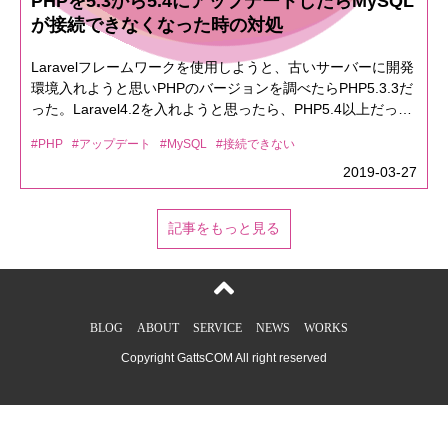
PHPを5.3から5.4にアップデートしたらMySQL
ー（WSL2 利用）今回の記事では、サーバー知識なくてもと
が接続できなくなった時の対処
りあえず、この手順通りやれば構築できるよ！？って感じで
お伝えできたらと思います～！！まずは、Dockerがないと話
Laravelフレームワークを使用しようと、古いサーバーに開発
しにならない！Dockerをインストールしましょう！（あ、
環境入れようと思いPHPのバージョンを調べたらPHP5.3.3だ
Docker＝ドッカーって読むみたいです）Docker公式サイト公
った。Laravel4.2を入れようと思ったら、PHP5.4以上だった
式サイトを開いたら右上にある『Get Started』へ移動しまし
のでPHPのバージョンをアップデートした。その際に、
ょう！そしたら、こんな画面になります。左の『Docker
#PHP
#アップデート
#MySQL
#接続できない
MySQLもアップデートされてMySQL5.1.73から5.5.62になっ
Desktop』からお使いのOSを選択しましょう！たぶん、デフ
た。ここで、PHPは問題なく動いてたけどMySQLで接続エラ
2019-03-27
ォルトでお使いのOSが選ばれてると思います。画像左の
ーが出ていて結構ハマっちゃいまいた。Can't connect to
『Download for Windows』って書いてる下向きになってるア
local MySQL server through socket '/tmp/mysql.sock'(2)↑の
イコンからOS選択できるのでそこから選んで見ましょう。
記事をもっと見る
エラーが出ていたので、グーグル先生に聞いてみたら
AppleのM1チップをお持ちの方は、Apple Chipを選択してく
mysql.sockがないよと言われる/var/lib/mysqlの中を確認する
ださい。macの方CPUの確認は『アップルマーク → このMac
mysql.sockが確かに無い。ということで、mysql.sockをとり
について』を押すとわかりますよダウンロード完了したら、
あえず作る。touch mysql.sockls -lamysql.sockが出来たの
インストールしてください。無事インストールが終わったら
で、再度確認するCan't connect to local MySQL server
アプリを起動しましょう。※ Windowsの方は、ここで再起動
BLOG
ABOUT
SERVICE
NEWS
WORKS
through socket '/tmp/mysql.sock'(111)お？次は()の中が2 →
しろと言われます・・・（Windowsのこう言う所うざいっす
Copyright GattsCOM All right reserved
111になったぞ？調べてみると、ソケットエラーらしい。パ
よね。右上あたりにクジラのアイコンが出てると思いま
ーミッションを見て変更してみる。chmod 777 mysql.sock再
す！！クジラアイコンをクリックして画像部分が緑になって
度試したけど接続エラーが消えない(111のまま)うー
たら起動成功です。おめでとうございまーーーーーーー
ん・・・・・エラーを見てみようvi
す！！！続いて、コンテナを作っていきましょう。（コンテ
/var/log/mysqld.log[ERROR] /usr/libexec/mysqld: unknown