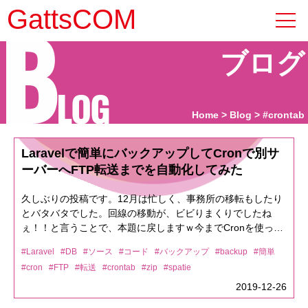
B
GattsCOM
ブログ
LOG
Home
Blog
#crontab
Laravelで簡単にバックアップしてCronで別サ
ーバーへFTP転送までを自動化してみた
久しぶりの投稿です。12月は忙しく、事務所の移転もしたり
とバタバタでした。回線の移動が、ビビりまくりでしたね
ぇ！！と言うことで、本題に戻しますｗ今までCronを使って
シェルなどを動かしてバックアップを取っていたのですが
#Laravel
#DB
#ソース
#コード
#バックアップ
#backup
#簡単
Laravelには凄く便利なバックアップ方法がありましたので、
#cron
#FTP
#転送
#crontab
#zip
#spatie
そちらを共有したいと思います！！//SSHで下記実行(Laravel
のルートへ移動して実行してくださいね)composer require
2019-12-26
"spatie/laravel-backup:5.*"spatie/laravel-backup:5.* ← 5.*は