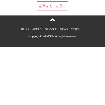
Larave V5系ならこれ。Laravel 6系ならspatie/laravel-
記事をもっと見る
backup:5.* → spatie/laravel-backupとしてください。実行し
たら、だらだら〜とインストールが始まってPackage
manifest generated successfully.って出たら完了です次に//同
じくSSHのLaravelルートで実行してください。php artisan
vendor:publish --
BLOG
ABOUT
SERVICE
NEWS
WORKS
provider="Spatie\Backup\BackupServiceProvider"とすると、
configディレクトリにbackup.phpが生成されます。こちら
Copyright GattsCOM All right reserved
は、特に触らなくても問題ないです。一応実行だけしときま
す。このファイルはバックアップの場所とか色々設定ができ
ます。ここまでしたら、一旦完了です！！すげー！簡単
だ！！//実際に動くのか確認しましょう！！！(Laravelルート
で行ってね！！！)php artisan backup:runたぶん色々とエラ
ーは出ると思いますが、実行はされてるはずです。エラーが
出る人はphp artisan backup:run --disable-notificationsこちら
で実行してみてください。実行結果
は、/Laravel_Root/storage/Laravel/の中にzipファイルが出来
上がります。このzipファイルの中に、Laravelのソースコー
ドとDatabaseのdumpデータが入っています。もし、zipのパ
ッケージが入ってない人はパッケージをインストールしてく
ださい。インストール方法は//zipのインストールyum -y