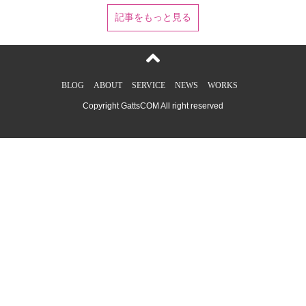
Larave V5系ならこれ。Laravel 6系ならspatie/laravel-
記事をもっと見る
backup:5.* → spatie/laravel-backupとしてください。実行し
たら、だらだら〜とインストールが始まってPackage
manifest generated successfully.って出たら完了です次に//同
じくSSHのLaravelルートで実行してください。php artisan
vendor:publish --
BLOG
ABOUT
SERVICE
NEWS
WORKS
provider="Spatie\Backup\BackupServiceProvider"とすると、
configディレクトリにbackup.phpが生成されます。こちら
Copyright GattsCOM All right reserved
は、特に触らなくても問題ないです。一応実行だけしときま
す。このファイルはバックアップの場所とか色々設定ができ
ます。ここまでしたら、一旦完了です！！すげー！簡単
だ！！//実際に動くのか確認しましょう！！！(Laravelルート
で行ってね！！！)php artisan backup:runたぶん色々とエラ
ーは出ると思いますが、実行はされてるはずです。エラーが
出る人はphp artisan backup:run --disable-notificationsこちら
で実行してみてください。実行結果
は、/Laravel_Root/storage/Laravel/の中にzipファイルが出来
上がります。このzipファイルの中に、Laravelのソースコー
ドとDatabaseのdumpデータが入っています。もし、zipのパ
ッケージが入ってない人はパッケージをインストールしてく
ださい。インストール方法は//zipのインストールyum -y