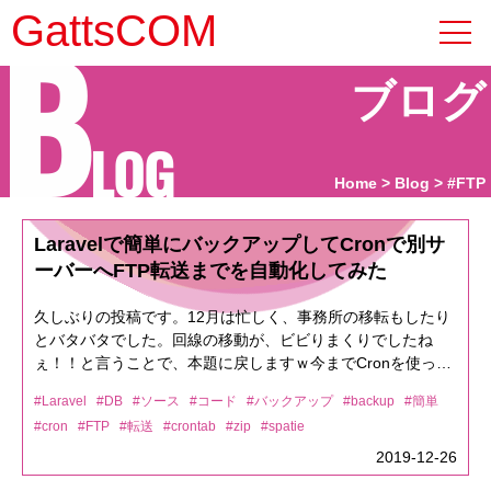
B
GattsCOM
ブログ
LOG
Home
Blog
#FTP
Laravelで簡単にバックアップしてCronで別サ
ーバーへFTP転送までを自動化してみた
久しぶりの投稿です。12月は忙しく、事務所の移転もしたり
とバタバタでした。回線の移動が、ビビりまくりでしたね
ぇ！！と言うことで、本題に戻しますｗ今までCronを使って
シェルなどを動かしてバックアップを取っていたのですが
#Laravel
#DB
#ソース
#コード
#バックアップ
#backup
#簡単
Laravelには凄く便利なバックアップ方法がありましたので、
#cron
#FTP
#転送
#crontab
#zip
#spatie
そちらを共有したいと思います！！//SSHで下記実行(Laravel
のルートへ移動して実行してくださいね)composer require
2019-12-26
"spatie/laravel-backup:5.*"spatie/laravel-backup:5.* ← 5.*は