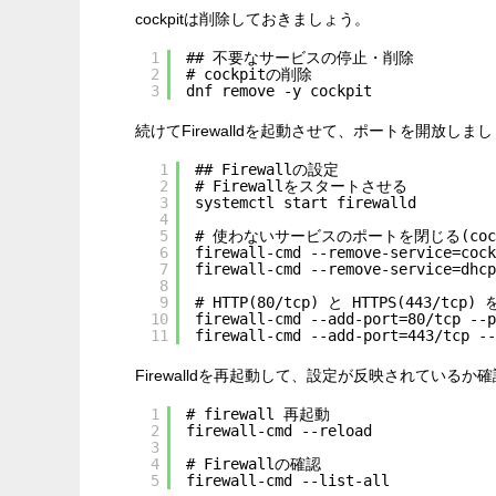
cockpitは削除しておきましょう。
1
## 不要なサービスの停止・削除
2
# cockpitの削除
3
dnf remove -y cockpit
続けてFirewalldを起動させて、ポートを開放しま
1
## Firewallの設定
2
# Firewallをスタートさせる
3
systemctl start firewalld
4
5
# 使わないサービスのポートを閉じる(cockpi
6
firewall-cmd --remove-service=cock
7
firewall-cmd --remove-service=dhcp
8
9
# HTTP(80/tcp) と HTTPS(443/t
10
firewall-cmd --add-port=80/tcp --p
11
firewall-cmd --add-port=443/tcp --
Firewalldを再起動して、設定が反映されているか
1
# firewall 再起動
2
firewall-cmd --reload
3
4
# Firewallの確認
5
firewall-cmd --list-all