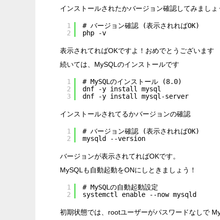
インストールされたかバージョン確認してみましょ
1
# バージョン確認 (表示されればOK)
2
php -v
表示されてればOKですよ！おめでとうございます
続いては、MySQLのインストールです
1
# MySQLのインストール (8.0)
2
dnf -y install mysql
3
dnf -y install mysql-server
インストールされてるかバージョンの確認
1
# バージョン確認 (表示されればOK)
2
mysqld --version
バージョンが表示されてればOKです。
MySQLも自動起動をONにしときましょう！
1
# MySQLの自動起動設定
2
systemctl enable --now mysqld
初期状態では、rootユーザーがパスワードなしで 