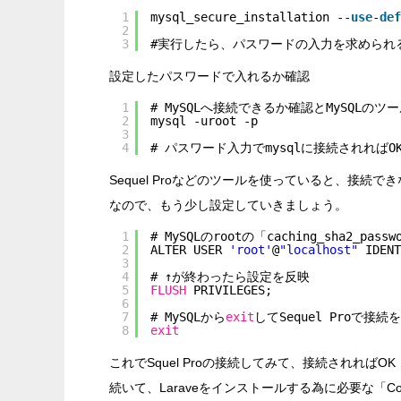
1
mysql_secure_installation --
use
-
def
2
3
#実行したら、パスワードの入力を求められ
設定したパスワードで入れるか確認
1
# MySQLへ接続できるか確認とMySQLのツ
2
mysql -uroot -p
3
4
# パスワード入力でmysqlに接続されればO
Sequel Proなどのツールを使っていると、接続
なので、もう少し設定していきましょう。
1
# MySQLのrootの「caching_sha2_pas
2
ALTER USER 
'root'
@
"localhost"
IDENT
3
4
# ↑が終わったら設定を反映
5
FLUSH
PRIVILEGES;
6
7
# MySQLから
exit
してSequel Proで接
8
exit
これでSquel Proの接続してみて、接続されればOK
続いて、Laraveをインストールする為に必要な「C