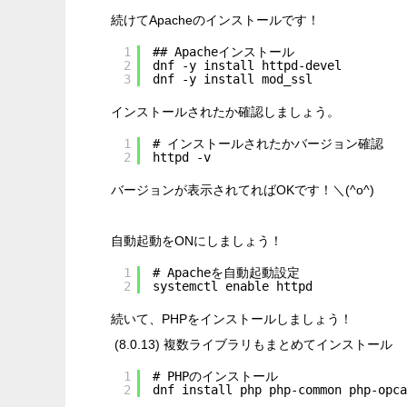
続けてApacheのインストールです！
1
## Apacheインストール
2
dnf -y install httpd-devel
3
dnf -y install mod_ssl
インストールされたか確認しましょう。
1
# インストールされたかバージョン確認
2
httpd -v
バージョンが表示されてればOKです！＼(^o^)
自動起動をONにしましょう！
1
# Apacheを自動起動設定
2
systemctl enable httpd
続いて、PHPをインストールしましょう！
(8.0.13) 複数ライブラリもまとめてインストール
1
# PHPのインストール
2
dnf install php php-common php-opca