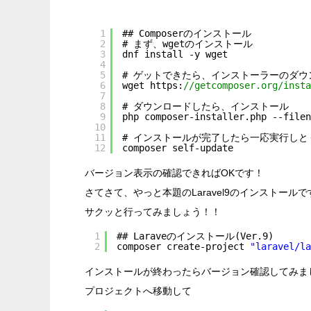
1
## Composerのインストール
2
# まず、wgetのインストール
3
dnf install -y wget
4
5
# ゲットできたら、インストーラーのダウ
6
wget https:
//getcomposer.org/insta
7
8
# ダウンロードしたら、インストール
9
php composer-installer.php --filen
10
11
# インストールが完了したら一応実行しと
12
composer self-update
バージョン表示の確認できればOKです！
さてさて、やっと本題のLaravel9のインストール
サクッと行ってみましょう！！
1
## Laraveのインストール(Ver.9)
2
composer create-project 
"laravel/la
インストールが終わったらバージョン確認してみま
プロジェクトへ移動して