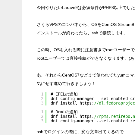
今回やりたいLarave9は必須条件がPHP8以上
さくらVPSのコンパネから、OSをCentOS Str
インストールが終わったら、sshで接続します。
この時、OSを入れる際に注意書きでrootユーザーで
rootユーザーでは直接接続ができなくなります。(
あ、それからCentOS7などまで使われてたyum
気にせず進めて行きましょう！
1
# EPELの追加
2
dnf config-manager --set-enabled cr
3
dnf install https:
//dl.fedoraprojec
1
# Remiの追加
2
dnf install https:
//rpms.remirepo.n
3
dnf config-manager --set-enabled re
sshでログインの際に、変な文章出てくるので