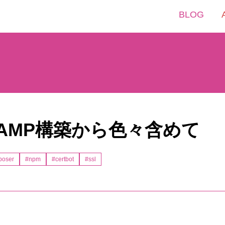
BLOG
m9 LAMP構築から色々含めて
oser
#npm
#certbot
#ssl