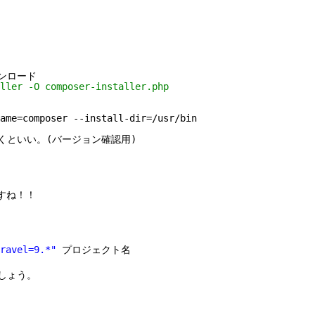
ンロード
ller -O composer-installer.php
ame=composer --install-dir=/usr/bin
くといい。(バージョン確認用)
ですね！！
ravel=9.*"
プロジェクト名
しょう。