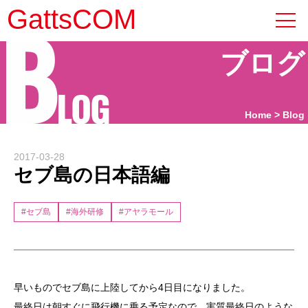
B
GattsCOM
ブログ
LOG
Home
Blog
2017-03-28
セブ島の日本語編
#セブ島
#海外研修
#アヤラモール
早いものでセブ島に上陸してから4日目になりました。
最終日は朝すぐに飛行機に乗る予定なので、実質最終日のような