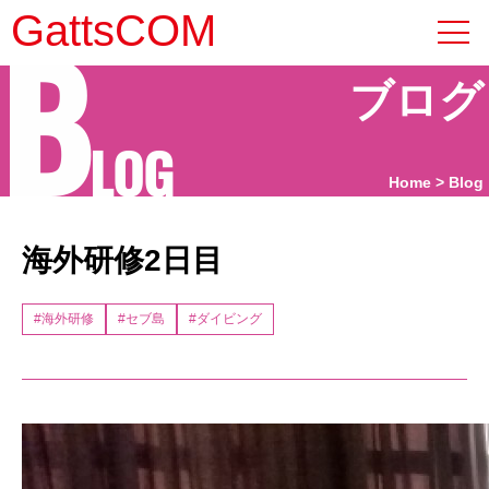
B
GattsCOM
ブログ
LOG
Home
Blog
海外研修2日目
#海外研修
#セブ島
#ダイビング