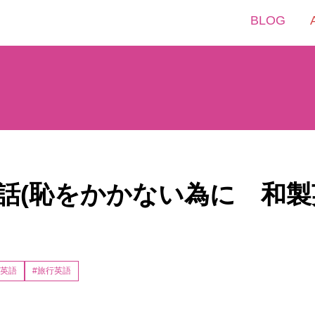
BLOG
英会話(恥をかかない為に 和製英
製英語
#旅行英語