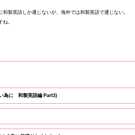
に和製英語しか通じないが、海外では和製英語で通じない。
すね。
い為に 和製英語編 Part3)