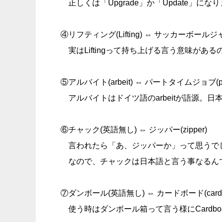
正しくは「Upgrade」か「Update」にな
④リフティング(Lifting) ⇔ サッカーボールジャグリング
実はLiftingって持ち上げる言う意味があるので
⑤アルバイト(arbeit) ⇔ パートタイムジョブ(part-
アルバイトはドイツ語のarbeitが語源。
⑥チャック(英語無し) ⇔ ジッパー(zipper)
言われたら「あ、ジッパーか」って思うでし
なので、チャックは日本語と言う事なるん
⑦ダンボール(英語無し) ⇔ カードボード(cardbo
使う時はダンボール箱って言う様にCardboa