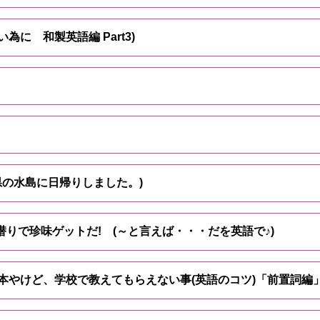
い為に 和製英語編 Part3)
井県の水島に日帰りしました。)
潜りで珍味ゲットだ! (～と言えば・・・だを英語で♪)
ちゃ基本やけど、学校で教えてもらえない事(英語のコツ)「前置詞編