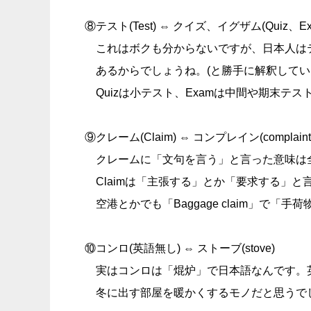
⑧テスト(Test) ⇔ クイズ、イグザム(Quiz、Ex
これはボクも分からないですが、日本人は
あるからでしょうね。(と勝手に解釈してい
Quizは小テスト、Examは中間や期末テ
⑨クレーム(Claim) ⇔ コンプレイン(complaint
クレームに「文句を言う」と言った意味は
Claimは「主張する」とか「要求する」と
空港とかでも「Baggage claim」で
⑩コンロ(英語無し) ⇔ ストーブ(stove)
実はコンロは「焜炉」で日本語なんです。英語
冬に出す部屋を暖かくするモノだと思うでしょ