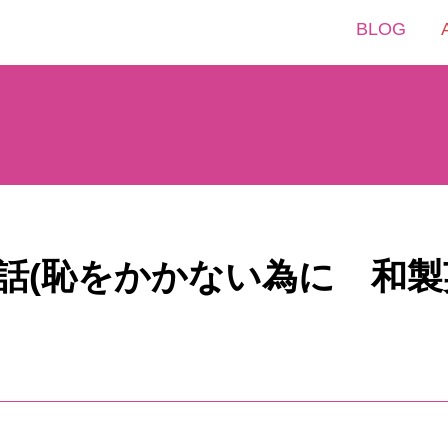
BLOG
英会話(恥をかかない為に 和製英語