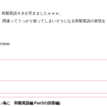
で、和製英語ネタが尽きましたｗｗｗ。
、間違ってうっかり使ってしまいそうになる和製英語の表現を
time.
ない為に 和製英語編 Part3の回答編)