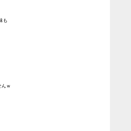
味も
せんｗ