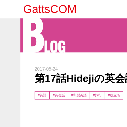
B
GattsCOM
LOG
2017-05-24
第17話Hidejiの
#英語
#英会話
#和製英語
#旅行
#役立ち