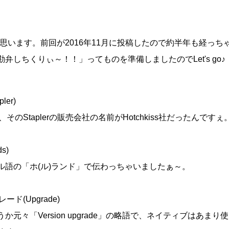
たいと思います。前回が2016年11月に投稿したので約半年も経っ
しちくりぃ～！！」ってものを準備しましたのでLet's go♪
ler)
のStaplerの販売会社の名前がHotchkiss社だったんですぇ
s)
語の「ホ(ル)ランド」で伝わっちゃいましたぁ～。
ード(Upgrade)
々「Version upgrade」の略語で、ネイティブはあまり