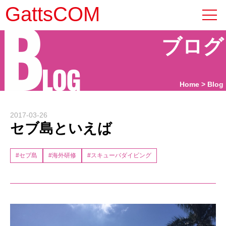
B
GattsCOM
ブログ
LOG
Home
Blog
2017-03-26
セブ島といえば
#セブ島
#海外研修
#スキューバダイビング