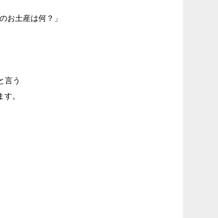
めのお土産は何？」
？と言う
えます。