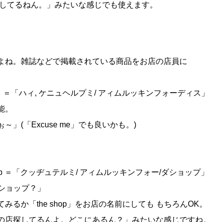
one」⇒「携帯探してるねん。」みたいな感じでも使えます。
よね。雑誌などで掲載されている商品をお店の店員に
ing for this」＝「ハィ, ケニュヘルプミ/ アィムルッキンフォーディス」
能。
(「Excuse me」でも良いかも。)
g for the shop ＝「クッヂュテルミ/ アィムルッキンフォー/ダショップ」
ズダショップ？」
るか「the shop」をお店の名前にしても もちろんOK。
の店探してるんよ。どこにあるん？」みたいな感じですね。