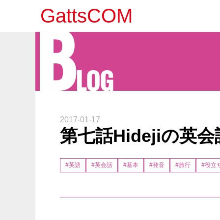
B
GattsCOM
LOG
2017-01-17
第七話Hidejiの英
#英語
#英会話
#基本
#発音
#旅行
#役立