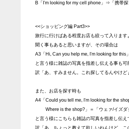
B「I'm looking for my cell ph
<<ショッピング編 Part3>>
旅行に行けばある程度お店も絞って入ります
聞く事もあると思いますが、その場合は
A3「Hi, Can you help me, I'm look
と言う様に雑誌の写真を指差し伝える事も可
訳「あ、すみません。これ探してるんやけどぉ～」
また、お店を探す時も
A4「Could you tell me, I'm lookin
Where is the shop?」＝「ウェァ/イ
と言う様にこちらも雑誌の写真を指差し伝えてみ
訳「あ、ちょっと教えて欲しいねんけど、こ