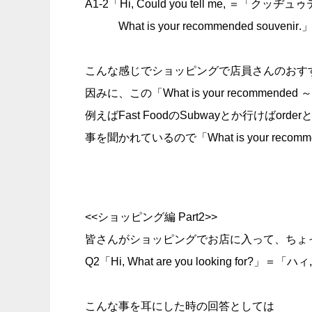
A1-2「Hi, Could you tell me, 
What is your recommended
souvenir
.
こんな感じでショッピングで店員さんのおす
因みに、この「What is your recom
例えばFast FoodのSubwayとか行けばo
事を聞かれているので「What is your re
<<ショッピング編 Part2>>
皆さんがショッピングでお店に入って、ちょ
Q2「Hi, What are you looking f
こんな事を耳にした時の回答としては