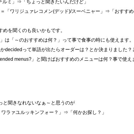
＝「クッヂュゥテルミ」⇒「ちょっと聞きたいんだけど」
」＝「ワリジュァレコメン(デッド)/スーベニャー」⇒「おすす
すめを聞くのも良いかもです。
mended ～」は「～のおすすめは何？」って事で食事の時にも使えます。
rderとかdecidedって単語が出たらオーダーは？とか決まりました
commended menus?」と聞けばおすすめのメニューは何？事で使
っと聞きなれないなぁ～と思うのが
or?」＝「ハィ, ワラァユルッキンフォー？」⇒「何かお探し？」