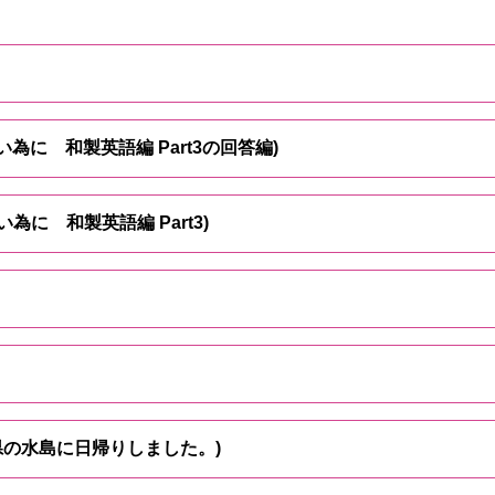
ない為に 和製英語編 Part3の回答編)
い為に 和製英語編 Part3)
井県の水島に日帰りしました。)