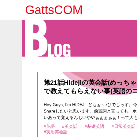
B
GattsCOM
LOG
第21話Hidejiの英会話(めっ
で教えてもらえない事(英語のコ
Hey Guys, I'm HIDEJI. どもぉ～♪ひで
Shareしたいと思います。前置詞と言っても、
いあって覚えるんもいややぁぁぁぁぁ！って人
しかありません。でも、これもまた「学校で教
#英語
#英会話
#基礎英語
#日常英会話
邪魔してるケースが殆どで、使ってしまえば何
#実用英会話
す。そもそも以前にも言いましたが英語と日本