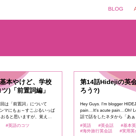
BLOG
ちゃ基本やけど、学校
第14話Hideji
ツ)「前置詞編」
ろう?)
じっす。今回は「前置詞」について
Hey Guys. I'm blogger HIDEJI
ホンマにもぉ～すこぶるいっぱ
pain....It's acute pain...
もおると思いますが、覚える
話で話をしたネタから「あぁ
えてもらった意味」ってのが
た日常英会話フレーズをSh
#英語のコツ
#英語
#英会話
#基本
て事無く理解できると思いま
いると、あまり気にできなく
#海外旅行英会話
#実用英
語で全く同じ意味と言うのは
い。<<ランチやディナー Pa