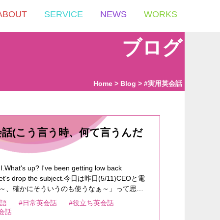
ABOUT
SERVICE
NEWS
WORKS
ブログ
Home
Blog
#実用英会話
の英会話(こう言う時、何て言うんだ
.What's up? I've been getting low back
.Oh! Let’s drop the subject.今日は昨日(5/11)CEOと電
～、確かにそういうのも使うなぁ～」って思っ
areしたいと思います。何か自分が普段から使って
英語
#日常英会話
#役立ち英会話
なるんで、こう言うネタ提供は非常にありがた
会話
rt1>>ランチやディナーで「あ、ボクも(〇〇君と)