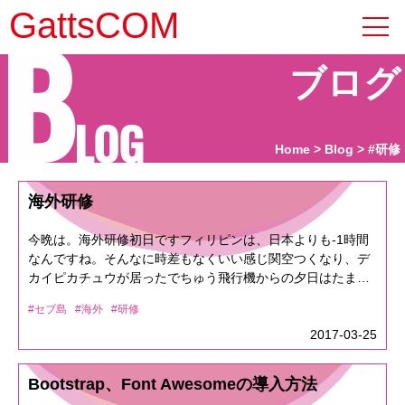
B
GattsCOM
ブログ
LOG
Home
Blog
#研修
海外研修
今晩は。海外研修初日ですフィリピンは、日本よりも-1時間
なんですね。そんなに時差もなくいい感じ関空つくなり、デ
カイピカチュウが居ったでちゅう飛行機からの夕日はたまら
なく奇麗でした！！！到着して、すぐ迎えのバスが来てくれ
#セブ島
#海外
#研修
ました！30分くらいでホテル到着！！ホテルめちゃめちゃ奇
麗！！明日部屋の写真とかアップします！かなり奇麗です
2017-03-25
か、Wi-Fiが………遅い、切れる……使い物にならない。モバ
イルWi-Fiレンタルしててよかった〜とりあえず、早速街に出
Bootstrap、Font Awesomeの導入方法
て晩飯安定の中華！！そして安い！！1ペソ2.3円くらいです