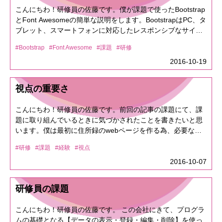
ね。ホテルに到着したのが20時頃で、いろいろハプニングが
こんにちわ！研修員の佐藤です。僕が課題で使ったBootstrap
ありで街に出れたのが21時半くらいだったので今日は早めに
とFont Awesomeの簡単な説明をします。BootstrapはPC、タ
ホテルに戻り明日に備えます！！明日も更新しまーーー
ブレット、スマートフォンに対応したレスポンシブなサイト
す！！！
を作れ、スタイリッシュなページを作るのに便利なツールで
#Bootstrap
#Font Awesome
#課題
#研修
す。Font Awesomeはいろいろな種類のアイコンを使うのに
便利なツールです。ではさっそく紹介していきます！まずは
2016-10-19
準備で<head>～</head>の間に下記の「<link rel="～」から始
まる二行を入れます。● Bootstrap ・入力フォームの変え方
視点の重要さ
入力フォーム ← デフォルト入力フォーム ← Bootstrap入力フ
ォーム 表示画面がこちら inputタグに「class="form-
こんにちわ！研修員の佐藤です。前回の記事の課題にて、課
control"」を追加してみました。 コードの「<div
題に取り組んでいるときに気づかされたことを書きたいと思
class="container">」「<div class="row">」「<div class="col-
います。僕は最初に住所録のwebページを作る為、必要な機
xs-2">」はbootstrapのグリッドシステムというもので、同じ
能などをノートにまとめ社長に見ていただいたところ、「作
ページをスマホや大画面のPCで見た時にそれぞれの画面に対
#研修
#課題
#経験
#視点
るときにどう使われるかを考えろ」とご指摘いただきまし
応したレイアウトにしてくれる便利な機能です。
た。このページを使用する第三者の目線で考え、改めて自分
2016-10-07
「class="form-control"」を追加してやるだけだと、画面いっ
のイメージを見直してみたところ、無駄な要素の多いとても
ぱいに入力フォームが伸びてしまうので、今回は幅を指定し
不親切な設計になっていたと気付きました。課題をこなすと
てやるために使いました。 ・テーブルの変え方 テーブル ■
研修員の課題
同時に今まで自分がいかに何も感じずにインターネットを使
デフォルトテーブル amazon android apple アンカー 銀行 双
っていたかと思い知らされました・・・「ここはこうしたら
眼鏡 自転車 バイク 自動車 ■Bootstrapテーブル amazon
こんにちわ！研修員の佐藤です。 この会社にきて、プログラ
もっとよくなるんじゃないかな」ということを常に考えてい
android apple アンカー 銀行 双眼鏡 自転車 バイク 自動車 表
ムの基礎となる【データの表示・登録・編集・削除】を使っ