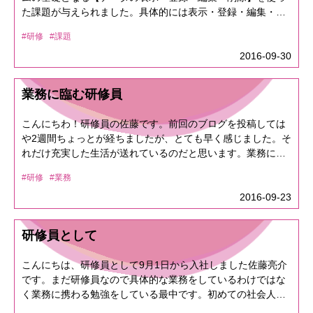
ればこのようなことはなかったと思います。社会に出てたば
示画面がこちら tableタグに 「class="table table-
た課題が与えられました。具体的には表示・登録・編集・削
かりの自分にとって、まだまだこのようなことはたくさん出
bordered" 」を追加してみます。 デフォルトのテーブルは
除の機能を持った住所録を作るという課題です。何のためか
てくると思います。しかし、社訓の一つに「失敗(ミス)を恐
#研修
#課題
比較しやすいようbootstrapのテーブルと同じにするため
と言いますと一番にシステム屋として基礎となるデータベー
れるな、失敗(ミス)は即、経験に置き換えろ」とあります。
widthとheightを入れていますが、bootstrapは先程のグリッド
スの操作を覚えるためです。データベースとは簡単に言うと
2016-09-30
だから今回のこれも「良い経験」として今後の仕事に活かせ
システムでその幅にあったテーブルのwidthを自動で設定して
データを整理して入れられる入れ物のようなものです。そし
るように頑張りたいです！
くれます。 widthとheightを入れてやれば違いはパッとしま
てそれ以外にも作るうえで住所録そのもの以外のこともいろ
業務に臨む研修員
せんがbootstrapにはデフォルトにはない機能が存在しま
いろ学ばせていただきました。・コードの書き方自分の今ま
す！ ・ストライプ tableタグに「class="table table-
で書いてたコードは自分だけがわかっていればよいと適当に
こんにちわ！研修員の佐藤です。前回のブログを投稿しては
bordered table-striped"」を追加してやります。 ■Bootstrap
書いていました。だけど、プログラムを一人で書くことはあ
や2週間ちょっとが経ちましたが、とても早く感じました。そ
テーブル ストライプ amazon android apple アンカー 銀行
まりないため、ほかの人にも理解してもらう必要がありま
れだけ充実した生活が送れているのだと思います。業務に携
双眼鏡 自転車 バイク 自動車 表示画面がこちら 行毎に背
す。例えば適当な変数にしてしまうと他人が見たときに分か
わる勉強課題をこの2週間で無事に完了し、今は先輩たちに教
景の色を自動で変えてくれて横を間違えず見ることが出来ま
ってもらえない可能性が高いです。しかし、コメントを残し
#研修
#業務
わりながら実務の動作チェックや修正業務などをさせてもら
す！ ・ホバー tableタグに「class="table table-
ておけば次誰かほかの人が見たときにでもすぐわかってもら
ってます。システムはシビアなのでチェックや修正が多く地
2016-09-23
bordered table-hover"」を追加してやります。 ■Bootstrapテ
えます。・バリデーションここではデータのバリデーション
道な作業ですが、業務をするうえで必須であり何より今やっ
ーブル ホバー amazon android apple アンカー 銀行 双眼鏡
で、入力されたデータがあらかじめ規定された条件や仕様、
ておけば基礎となってくるので、気を抜かず精一杯精進しま
自転車 バイク 自動車 表示画面がこちら カーソルをあわ
形式などに適合しているかどうか検証・確認をしてくれま
研修員として
す！！弊社は、一人の時間よりみんなの時間を大切にしよう
せた行のみ背景の色を自動で変えてくれます！・ボタンの変
す。例えば僕が使った機能として、どんなデータ（空欄でさ
ということで報連相(ホウレンソウ)はとても大切だと学びま
え方 buttonタグに 「class="btn"」 を追加します。後ろに
えも）でも登録されていったらきりがないので入力必須（空
こんにちは、研修員として9月1日から入社しました佐藤亮介
した。どんな業務にも人数(マンパワー)をかけて、非効率的
「btn-primary」を追加してやることでボタンの色を青色に変
欄では登録されない）の機能や、入力したメールアドレスの
です。まだ研修員なので具体的な業務をしているわけではな
に業務をするよりも機械的に出来る所はシステムを作り機械
えることができます。 他の色の種類は 青：btn-primary
書き方が正しいかどうかを判断してくれる機能などがありま
く業務に携わる勉強をしている最中です。初めての社会人を
へ。人間にしか出来ない事を人間でと報連相をしていれば、
白：btn-default 赤：btn-danger 緑：btn-success 水色：
す。参照：http://e-
経験をしているので仕事場の雰囲気を見ると自分は井の中の