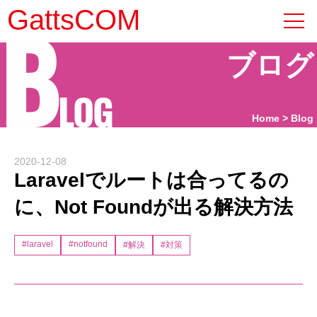
B
GattsCOM
ブログ
LOG
Home
Blog
2020-12-08
Laravelでルートは合ってるの
に、Not Foundが出る解決方法
#laravel
#notfound
#解決
#対策