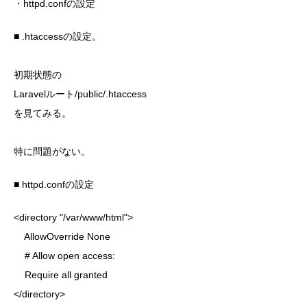
・httpd.confの設定
■ .htaccessの設定。
初期状態の
Laravelルート/public/.htaccess
を見てみる。
特に問題がない。
■ httpd.confの設定
<directory "/var/www/html">
AllowOverride None
# Allow open access:
Require all granted
</directory>