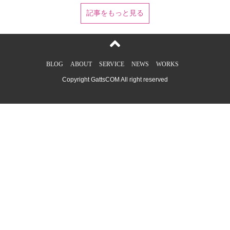
どうも、調べたところ「expect」はデフォルトで10秒程度し
記事をもっと見る
か動かないっぽい。なので、バックアップとなると結構大容
量のデータになるので10秒では終わらない。教えてくれた
rougeref’s diary様感謝結論としては、expect -c のあとに
「set timeout -1」を入れることで解決。set timeout -1を入れ
ることで、デフォルト10秒が無効になり時間制限が無くな
BLOG
ABOUT
SERVICE
NEWS
WORKS
る。リモートのディレクトリをまるごと圧縮してダウンロー
ドしたりと色々試していたがまさか、こんな落ちがあったと
Copyright GattsCOM All right reserved
は・・・とほほ。。。