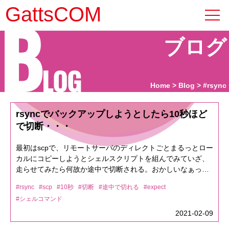
B
GattsCOM
ブログ
LOG
Home
Blog
#rsync
rsyncでバックアップしようとしたら10秒ほど
で切断・・・
最初はscpで、リモートサーバのディレクトごとまるっとロー
カルにコピーしようとシェルスクリプトを組んでみていざ、
走らせてみたら何故か途中で切断される。おかしいなぁって
思って、rsyncだとリジュームできるのでrsyncに切り替えよ
#rsync
#scp
#10秒
#切断
#途中で切れる
#expect
うと書き直していざ、走らせてみたら何故か途中で切れる。
#シェルコマンド
うーーーん・・・・と考えこみ、グーグル先生に訪ね続け解
決した。expectを導入しており、そこからローカルのcrontab
2021-02-09
で定期的にバックアップを取る仕組みを作っているのですが