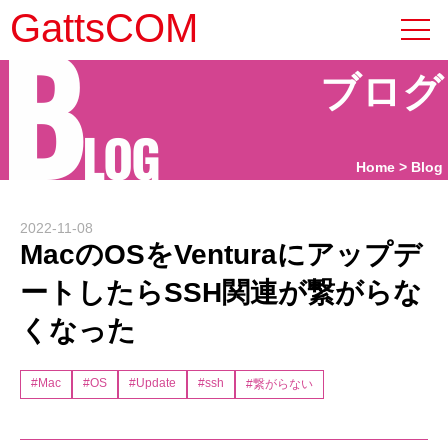
B
GattsCOM
ブログ
LOG
Home
Blog
2022-11-08
MacのOSをVenturaにアップデ
ートしたらSSH関連が繋がらな
くなった
#Mac
#OS
#Update
#ssh
#繋がらない