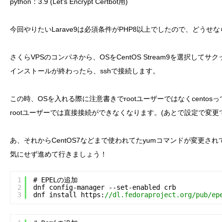
python：3.9 (Let's Encrypt Certbot用)
今回やりたいLarave9は必須条件がPHP8以上でしたので、どう
さくらVPSのコンパネから、OSをCentOS Stream9を選択して
インストールが終わったら、sshで接続します。
この時、OSを入れる際に注意書きでrootユーザーではなくcento
rootユーザーでは直接接続ができなくなります。(あとで設定で変
あ、それからCentOS7などまで使われてたyumコマンドが変更さ
気にせず進めて行きましょう！
1
# EPELの追加
2
dnf config-manager --set-enabled crb
3
dnf install https:
//dl.fedoraproject.org/pub/ep