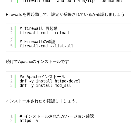
11
firewall-cmd --add-port=443/tcp --permanent
Firewalldを再起動して、設定が反映されているか確認しましょう
1
# firewall 再起動
2
firewall-cmd --reload
3
4
# Firewallの確認
5
firewall-cmd --list-all
続けてApacheのインストールです！
1
## Apacheインストール
2
dnf -y install httpd-devel
3
dnf -y install mod_ssl
インストールされたか確認しましょう。
1
# インストールされたかバージョン確認
2
httpd -v