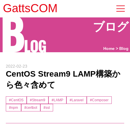
B
GattsCOM
ブログ
LOG
Home
Blog
2022-02-23
CentOS Stream9 LAMP構築か
ら色々含めて
#CentOS
#Stream9
#LAMP
#Laravel
#Composer
#npm
#certbot
#ssl