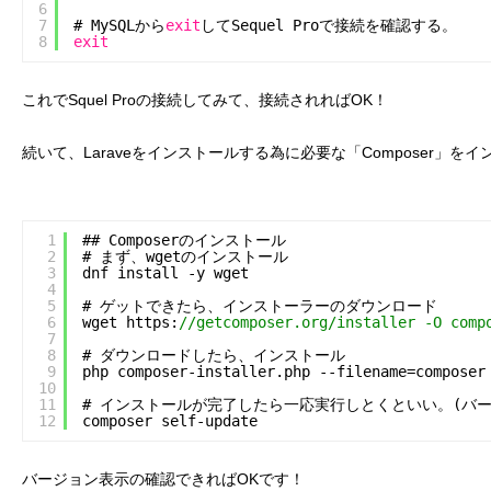
6
7
# MySQLから
exit
してSequel Proで接続を確認する。
8
exit
これでSquel Proの接続してみて、接続されればOK！
続いて、Laraveをインストールする為に必要な「Composer」
1
## Composerのインストール
2
# まず、wgetのインストール
3
dnf install -y wget
4
5
# ゲットできたら、インストーラーのダウンロード
6
wget https:
//getcomposer.org/installer -O comp
7
8
# ダウンロードしたら、インストール
9
php composer-installer.php --filename=composer
10
11
# インストールが完了したら一応実行しとくといい。(バー
12
composer self-update
バージョン表示の確認できればOKです！