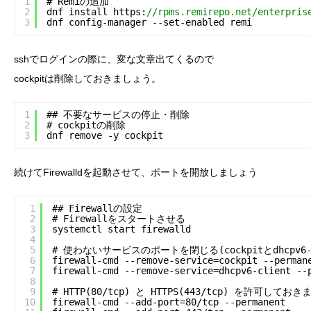
1
# Remiの追加
2
dnf install https:
//rpms.remirepo.net/enterpris
3
dnf config-manager --set-enabled remi
sshでログインの際に、変な文章出てくるので
cockpitは削除しておきましょう。
1
## 不要なサービスの停止・削除
2
# cockpitの削除
3
dnf remove -y cockpit
続けてFirewalldを起動させて、ポートを開放しましょう
1
## Firewallの設定
2
# Firewallをスタートさせる
3
systemctl start firewalld
4
5
# 使わないサービスのポートを閉じる(cockpitとdhcpv6-c
6
firewall-cmd --remove-service=cockpit --perman
7
firewall-cmd --remove-service=dhcpv6-client --
8
9
# HTTP(80/tcp) と HTTPS(443/tcp) を許可しておき
10
firewall-cmd --add-port=80/tcp --permanent