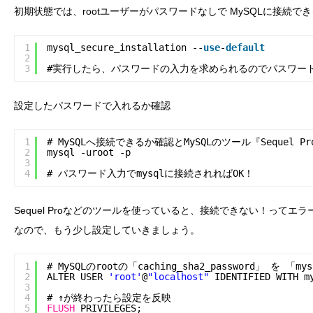
初期状態では、rootユーザーがパスワードなしで MySQLに接続
1
mysql_secure_installation --
use
-
default
2
3
#実行したら、パスワードの入力を求められるのでパスワー
設定したパスワードで入れるか確認
1
# MySQLへ接続できるか確認とMySQLのツール『Sequel
2
mysql -uroot -p
3
4
# パスワード入力でmysqlに接続されればOK！
Sequel Proなどのツールを使っていると、接続できない！ってエ
なので、もう少し設定していきましょう。
1
# MySQLのrootの「caching_sha2_password」 を 「m
2
ALTER USER 
'root'
@
"localhost"
IDENTIFIED WITH m
3
4
# ↑が終わったら設定を反映
5
FLUSH
PRIVILEGES;