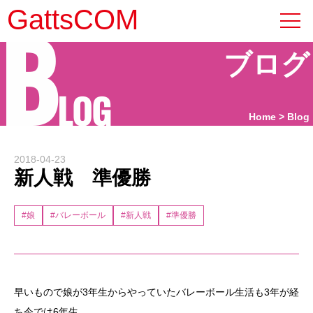
B
GattsCOM
ブログ
LOG
Home
Blog
2018-04-23
新人戦 準優勝
#娘
#バレーボール
#新人戦
#準優勝
早いもので娘が3年生からやっていたバレーボール生活も3年が経
ち今では6年生。