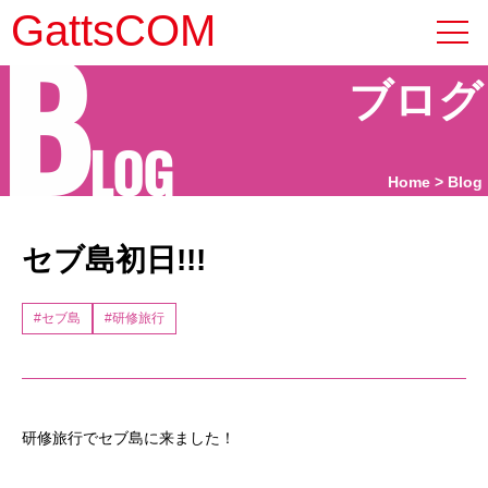
B
GattsCOM
ブログ
LOG
Home
Blog
セブ島初日!!!
#セブ島
#研修旅行
研修旅行でセブ島に来ました！